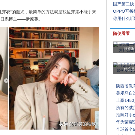
国产第二快
乱穿衣“的魔咒，最简单的方法就是找位穿搭小能手来
OPPO可
位日系博主——伊原葵。
你用什么听
随便看看
派克服
什么是
陕西省教育
美规马自
土豪145
所有的减
拍照好手
华为荣耀
全球首个