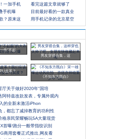
！一加手机
看完这篇文章就够了
折叠手机曝
目前最好看的一款真全
歌？原来这
用手机记录的北京星空
一件“不起
男友穿搭合集，这
PU皮革？
《不知东方既白》
厅关于做好2020年“国培
达阿特兹改款发表，专属外观内
0入的全新未激活iPhon
负，都忘了减掉教育的功利性
价格亲民荣耀畅玩5A大量现货
5X首曝!跑分一般带指纹识别
5G商用套餐正式推出,网友看