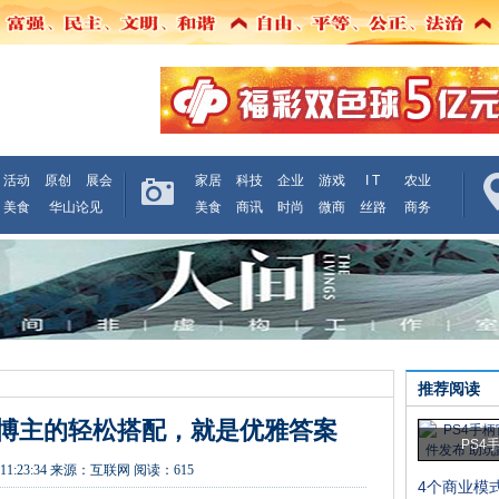
活动
原创
展会
家居
科技
企业
游戏
I T
农业
美食
华山论见
美食
商讯
时尚
微商
丝路
商务
推荐阅读
博主的轻松搭配，就是优雅答案
PS4
11:23:34
来源：
互联网
阅读：615
4个商业模