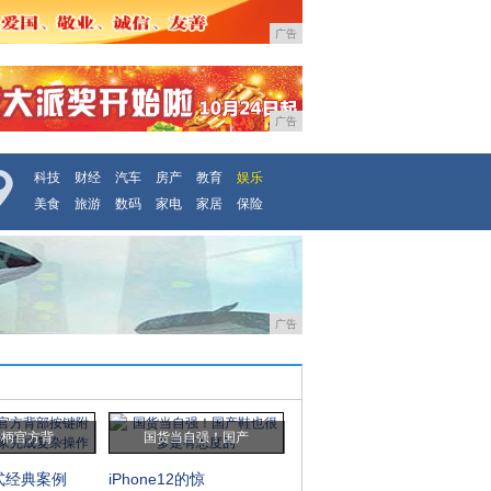
广告
广告
科技
财经
汽车
房产
教育
娱乐
美食
旅游
数码
家电
家居
保险
广告
手柄官方背
国货当自强！国产
式经典案例
iPhone12的惊