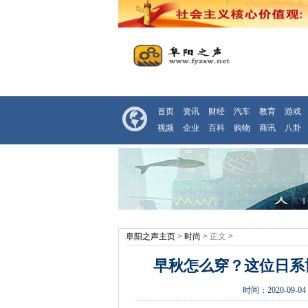
首页
资讯
财经
汽车
教育
游戏
视频
企业
百科
购物
商讯
八卦
阜阳之声主页
>
时尚
> 正文 >
早秋怎么穿？这位日系
时间：
2020-09-04 