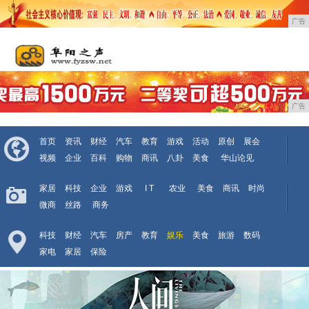
广告
广告
首页
资讯
财经
汽车
教育
游戏
活动
原创
展会
视频
企业
百科
购物
商讯
八卦
美食
华山论见
家居
科技
企业
游戏
I T
农业
美食
商讯
时尚
微商
丝路
商务
科技
财经
汽车
房产
教育
娱乐
美食
旅游
数码
家电
家居
保险