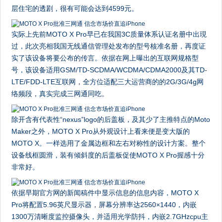
层住宅的透剧，很有可能会达到4599元。
实际上先前MOTO X Pro早已在我国3C质量体系认证名册中出現
过，此次亮相我国无线通信管理处发布的型号核准名册，再度证
实了该设备将要公布的传言。依据在网上曝出的互联网规格型
号，该设备适用GSM/TD-SCDMA/WCDMA/CDMA2000及其TD-
LTE/FDD-LTE互联网，全方位适配三大运营商的的2G/3G/4g网
络频段，真实完成三网通同吃。
除开含有代表性“nexus”logo的后盖板，及其少了主推特点的Moto
Maker之外，MOTO X Pro从外观设计上看来便是变大版的
MOTO X。一样选用了金属边框和左右对称性的设计方案。整个
设备线框圆滑，装有倾斜度的后盖板促使MOTO X Pro握感十分
非常好。
依据早期官方网的新闻稿件中显示信息的信息内容，MOTO X
Pro将配置5.96英尺显示器，屏幕分辨率达2560×1440，内嵌
1300万清晰度监控摄像头，并适用光学防抖，内嵌2.7GHzcpu主