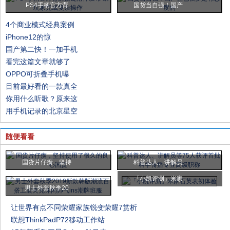
PS4手柄官方背
国货当自强！国产
4个商业模式经典案例
iPhone12的惊
国产第二快！一加手机
看完这篇文章就够了
OPPO可折叠手机曝
目前最好看的一款真全
你用什么听歌？原来这
用手机记录的北京星空
随便看看
国货片仔癀，坚持
科普达人、讲解员
「小凯评测」米家
男士外套秋季20
让世界有点不同荣耀家族锐变荣耀7赏析
联想ThinkPadP72移动工作站