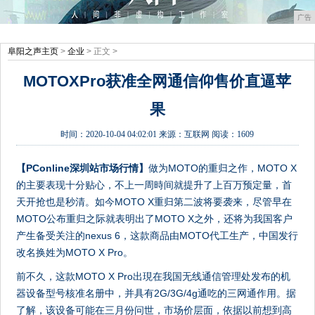
广告
阜阳之声主页
>
企业
> 正文 >
MOTOXPro获准全网通信仰售价直逼苹
果
时间：
2020-10-04 04:02:01
来源：
互联网
阅读：1609
【
PConline深圳站
市场行情
】
做为MOTO的重归之作，MOTO X
的主要表现十分贴心，不上一周時间就提升了上百万预定量，首
天开抢也是秒清。如今MOTO X重归第二波将要袭来，尽管早在
MOTO公布重归之际就表明出了MOTO X之外，还将为我国客户
产生备受关注的nexus 6，这款商品由MOTO代工生产，中国发行
改名换姓为MOTO X Pro。
前不久，这款MOTO X Pro出現在我国无线通信管理处发布的机
器设备型号核准名册中，并具有2G/3G/4g通吃的三网通作用。据
了解，该设备可能在三月份问世，市场价层面，依据以前想到高