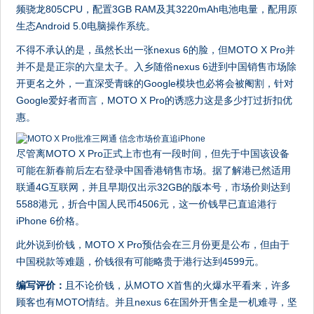
频骁龙805CPU，配置3GB RAM及其3220mAh电池电量，配用原
生态Android 5.0电脑操作系统。
不得不承认的是，虽然长出一张nexus 6的脸，但MOTO X Pro并
并不是是正宗的六皇太子。入乡随俗nexus 6进到中国销售市场除
开更名之外，一直深受青睐的Google模块也必将会被阉割，针对
Google爱好者而言，MOTO X Pro的诱惑力这是多少打过折扣优
惠。
尽管离MOTO X Pro正式上市也有一段时间，但先于中国该设备
可能在新春前后左右登录中国香港销售市场。据了解港已然适用
联通4G互联网，并且早期仅出示32GB的版本号，市场价则达到
5588港元，折合中国人民币4506元，这一价钱早已直追港行
iPhone 6价格。
此外说到价钱，MOTO X Pro预估会在三月份更是公布，但由于
中国税款等难题，价钱很有可能略贵于港行达到4599元。
编写评价：
且不论价钱，从MOTO X首售的火爆水平看来，许多
顾客也有MOTO情结。并且nexus 6在国外开售全是一机难寻，坚