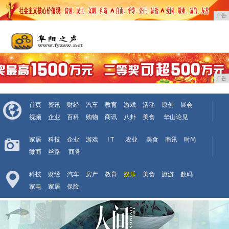
广告
广告
首页
资讯
财经
汽车
教育
游戏
活动
原创
展会
视频
企业
百科
购物
商讯
八卦
美食
华山论见
家居
科技
企业
游戏
I T
农业
美食
商讯
时尚
微商
丝路
商务
科技
财经
汽车
房产
教育
娱乐
美食
旅游
数码
家电
家居
保险