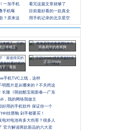
！一加手机
看完这篇文章就够了
折叠手机曝
目前最好看的一款真全
歌？原来这
用手机记录的北京星空
瞧日本精工
简单易学的卷裤脚
正品Uniqlo
当下「最值
bee手机TVC上线，这样
不明图片是从哪来的？不关闭这
！长隆《萌娃酷宝闹新春—广东
ifi，我的网络我做主
却好用的手机软件 保证你一个
”HH丝唇釉 剁手都要买！
夜电对电池有多大伤害？很多人
了 官方解读两款新品的六大卖