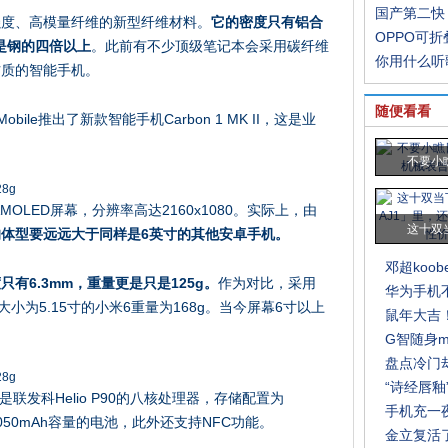
国产第二快
强度、高模量纤维的新型纤维材料。
它的密度只有铝合
OPPO可
是钢的四倍以上
。此前有不少顶级笔记本会采用碳纤维
你用什么听
材质的智能手机。
随便看看
bile推出了新款智能手机Carbon 1 MK II，这是业
不要小
寸的AMOLED屏幕，分辨率高达2160x1080。实际上，由
这十双
的体型要远远大于同样是6英寸的其他安卓手机。
邓超koo
有6.3mm，重量更是只是125g。
作为对比，采用
华为手机
屏幕大小为5.15寸的小米6重量为168g。当今屏幕6寸以上
鼠年大吉
G智随身m
盘点冷门
“诗经唇釉
在的是联发科Helio P90的八核处理器，存储配置为
手机充一
3050mAh容量的电池，此外还支持NFC功能。
金立复活