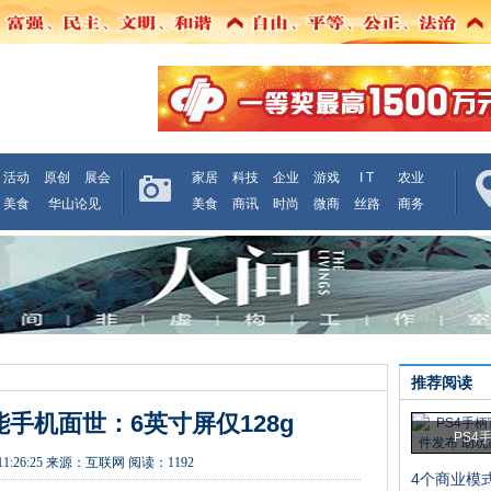
活动
原创
展会
家居
科技
企业
游戏
I T
农业
美食
华山论见
美食
商讯
时尚
微商
丝路
商务
推荐阅读
手机面世：6英寸屏仅128g
PS4
11:26:25
来源：
互联网
阅读：1192
4个商业模