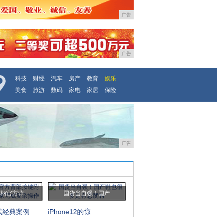
广告
广告
科技
财经
汽车
房产
教育
娱乐
美食
旅游
数码
家电
家居
保险
广告
手柄官方背
国货当自强！国产
式经典案例
iPhone12的惊