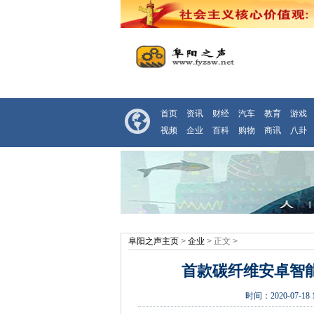
首页
资讯
财经
汽车
教育
游戏
视频
企业
百科
购物
商讯
八卦
阜阳之声主页
>
企业
> 正文 >
首款碳纤维安卓智能
时间：
2020-07-18 