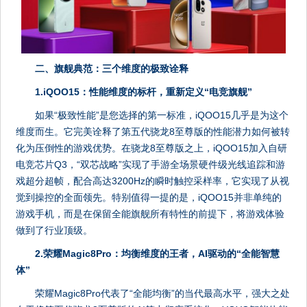
二、旗舰典范：三个维度的极致诠释
1.iQOO15：性能维度的标杆，重新定义“电竞旗舰”
如果“极致性能”是您选择的第一标准，iQOO15几乎是为这个
维度而生。它完美诠释了第五代骁龙8至尊版的性能潜力如何被转
化为压倒性的游戏优势。在骁龙8至尊版之上，iQOO15加入自研
电竞芯片Q3，“双芯战略”实现了手游全场景硬件级光线追踪和游
戏超分超帧，配合高达3200Hz的瞬时触控采样率，它实现了从视
觉到操控的全面领先。特别值得一提的是，iQOO15并非单纯的
游戏手机，而是在保留全能旗舰所有特性的前提下，将游戏体验
做到了行业顶级。
2.荣耀Magic8Pro：均衡维度的王者，AI驱动的“全能智慧
体”
荣耀Magic8Pro代表了“全能均衡”的当代最高水平，强大之处