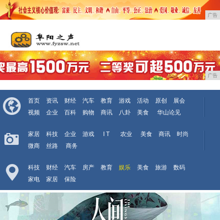
广告
广告
首页
资讯
财经
汽车
教育
游戏
活动
原创
展会
视频
企业
百科
购物
商讯
八卦
美食
华山论见
家居
科技
企业
游戏
I T
农业
美食
商讯
时尚
微商
丝路
商务
科技
财经
汽车
房产
教育
娱乐
美食
旅游
数码
家电
家居
保险