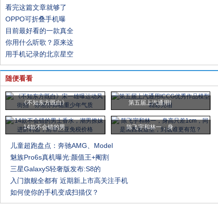
看完这篇文章就够了
OPPO可折叠手机曝
目前最好看的一款真全
你用什么听歌？原来这
用手机记录的北京星空
随便看看
《不知东方既白》
第五届上汽通用I
14款不会错的男
陈飞宇和林一，身
儿童超跑盘点：奔驰AMG、Model
魅族Pro6s真机曝光:颜值王+阉割
三星GalaxyS轻奢版发布:S8的
入门旗舰全都有 近期新上市高关注手机
如何使你的手机变成扫描仪？