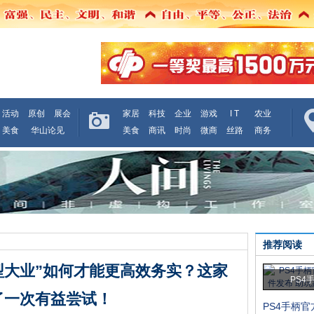
活动
原创
展会
家居
科技
企业
游戏
I T
农业
美食
华山论见
美食
商讯
时尚
微商
丝路
商务
推荐阅读
型大业”如何才能更高效务实？这家
PS4
了一次有益尝试！
PS4手柄