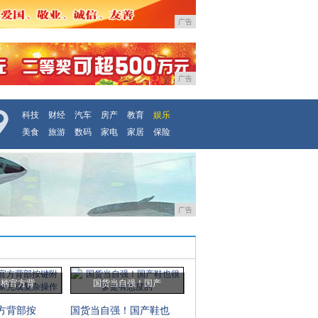
广告
广告
科技
财经
汽车
房产
教育
娱乐
美食
旅游
数码
家电
家居
保险
广告
手柄官方背
国货当自强！国产
官方背部按
国货当自强！国产鞋也