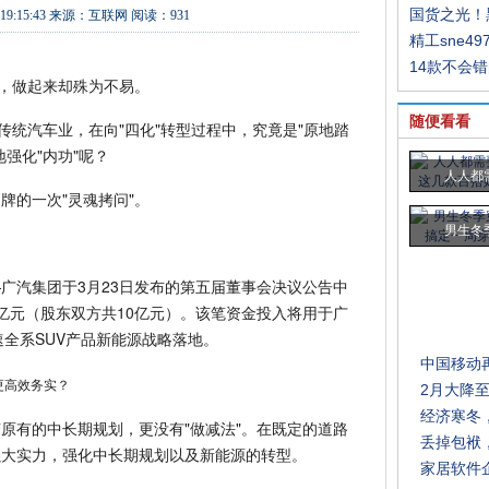
国货之光！
19:15:43
来源：
互联网
阅读：931
精工sne49
14款不会
易，做起来却殊为不易。
随便看看
传统汽车业，在向"四化"转型过程中，究竟是"原地踏
强化"内功"呢？
人人都
牌的一次"灵魂拷问"。
男生冬
。
广汽集团于3月23日发布的第五届董事会决议公告中
亿元（股东双方共10亿元）。该笔资金投入将用于广
速全系SUV产品新能源战略落地。
中国移动
2月大降
经济寒冬
原有的中长期规划，更没有"做减法"。在既定的道路
丢掉包袱，
强大实力，强化中长期规划以及新能源的转型。
家居软件