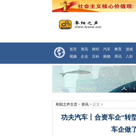
首页
资讯
财经
汽车
教育
游戏
视频
企业
百科
购物
商讯
八卦
阜阳之声主页
>
资讯
> 正文 >
功夫汽车丨合资车企“转
车企做