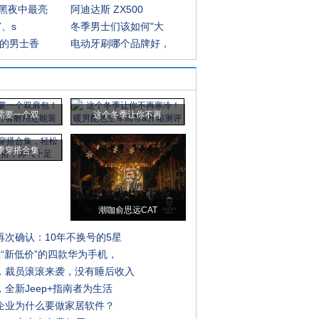
黑夜中最亮
阿迪达斯 ZX500
7、s
冬季男士们该如何"大
错的男士香
电动牙刷哪个品牌好，
需要一个双
这个冬季让你不再
季穿搭合集
潮咖俞思远CAT
再次确认：10年不换号的5星
至“新低价”的四款华为手机，
，裁员滚滚来袭，没有睡后收入
全新Jeep+指南者为生活
企业为什么要做家居软件？