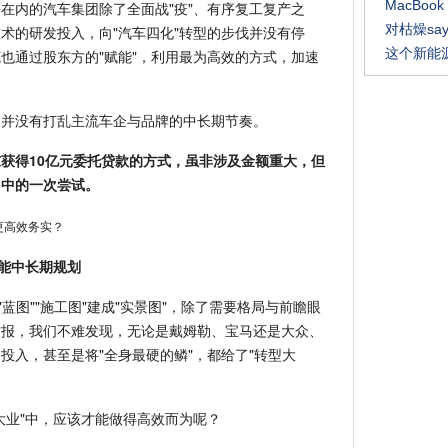
MacBoo
在内的汽车集团除了全面战"疫"、有序复工复产之
对枯燥say
术的研发投入，向"汽车四化"转型的步伐并没有停
这个新能
也通过股东方的"赋能"，利用最为高效的方式，加速
，并没有打乱主流车企与品牌的中长期节奏。
获得10亿元委托贷款的方式，虽非涉及金额重大，但
"中的一次尝试。
赋能中长期规划
蓝图""施工图"建成"实景图"，除了需要格局与前瞻眼
财报，我们不难发现，无论是戴姆勒、宝马还是大众、
投入，甚至是将"全身最硬的鳞"，都给了"转型大
大业"中，应该才能做得高效而为呢？