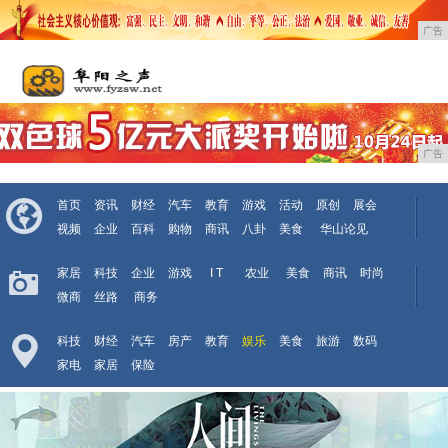
广告
广告
首页
资讯
财经
汽车
教育
游戏
活动
原创
展会
视频
企业
百科
购物
商讯
八卦
美食
华山论见
家居
科技
企业
游戏
I T
农业
美食
商讯
时尚
微商
丝路
商务
科技
财经
汽车
房产
教育
娱乐
美食
旅游
数码
家电
家居
保险