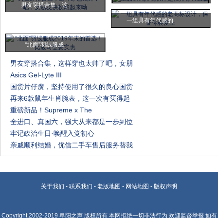
男友穿搭合集，这
一组具有年代感的
“北面”羽绒服成
男友穿搭合集，这样穿也太帅了吧，女朋
Asics Gel-Lyte III
国货片仔癀，坚持使用了很久的良心国货
再来6款鼠年生肖腕表，这一次有买得起
重磅新品！Supreme x The
全进口、真国六，强大从来都是一步到位
牢记政治生日·唤醒入党初心
亲戚顺利结婚，优信二手车售后服务替我
关于我们
-
联系我们
-
老版地图
-
网站地图
-
版权声明
Copyright.2002-2019
阜阳之声
版权所有 本网拒绝一切非法行为 欢迎监督举报 如有