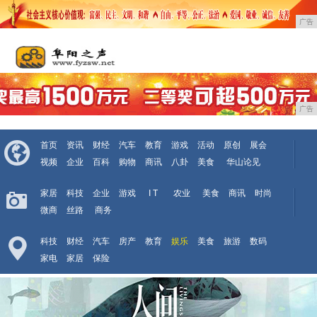
广告
广告
首页
资讯
财经
汽车
教育
游戏
活动
原创
展会
视频
企业
百科
购物
商讯
八卦
美食
华山论见
家居
科技
企业
游戏
I T
农业
美食
商讯
时尚
微商
丝路
商务
科技
财经
汽车
房产
教育
娱乐
美食
旅游
数码
家电
家居
保险