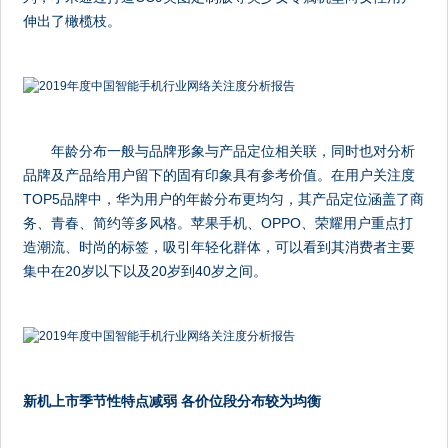
伸出了橄榄枝。
年龄分布一般与品牌形象与产品定位相关联，同时也对分析
品牌及产品给用户留下的固有印象具有参考价值。在用户关注度
TOP5品牌中，华为用户的年龄分布更均匀，其产品定位涵盖了商
务、青春、简约等多风格。苹果手机、OPPO、荣耀用户重点打
造潮流、时尚的标签，吸引年轻化群体，可以看到其消费者主要
集中在20岁以下以及20岁到40岁之间。
新机上市季节性特点减弱 各价位段分布较为均衡