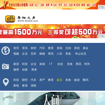
广告
广告
首页
资讯
财经
汽车
教育
游戏
活动
原创
展会
视频
企业
百科
购物
商讯
八卦
美食
华山论见
家居
科技
企业
游戏
I T
农业
美食
商讯
时尚
微商
丝路
商务
科技
财经
汽车
房产
教育
娱乐
美食
旅游
数码
家电
家居
保险