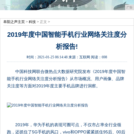
广告
阜阳之声主页
>
科技
> 正文 >
2019年度中国智能手机行业网络关注度分
析报告!
时间：
2021-01-25 06:14:48
来源：
互联网
阅读：698
中国科技网联合微热点大数据研究院发布《2019年度中国智
能手机行业网络关注度分析报告》从市场概况、用户画像、品牌
关注度等方面对2019年度主要手机品牌进行洞察。
2019年，华为手机的表现可圈可点，不仅市占率全行业领
跑，还抓住了5G手机的风口，vivo和OPPO紧紧抓住95后、00后