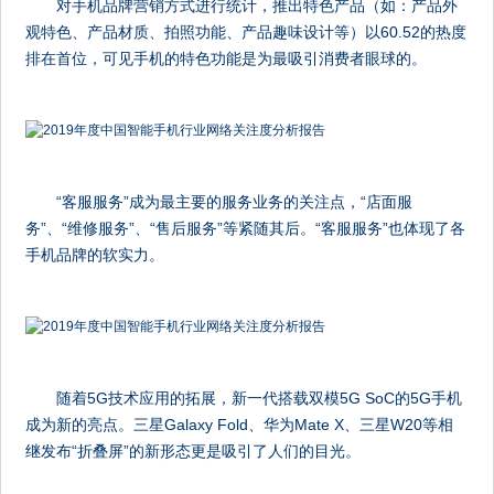
对手机品牌营销方式进行统计，推出特色产品（如：产品外
观特色、产品材质、拍照功能、产品趣味设计等）以60.52的热度
排在首位，可见手机的特色功能是为最吸引消费者眼球的。
“客服服务”成为最主要的服务业务的关注点，“店面服
务”、“维修服务”、“售后服务”等紧随其后。“客服服务”也体现了各
手机品牌的软实力。
随着5G技术应用的拓展，新一代搭载双模5G SoC的5G手机
成为新的亮点。三星Galaxy Fold、华为Mate X、三星W20等相
继发布“折叠屏”的新形态更是吸引了人们的目光。