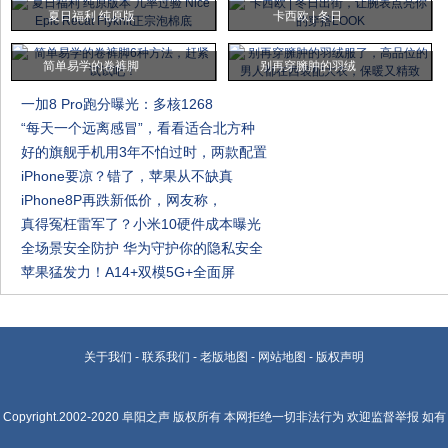
夏日福利 纯原版
卡西欧 | 冬日
简单易学的卷裤脚
别再穿臃肿的羽绒
一加8 Pro跑分曝光：多核1268
“每天一个远离感冒”，看看适合北方种
好的旗舰手机用3年不怕过时，两款配置
iPhone要凉？错了，苹果从不缺真
iPhone8P再跌新低价，网友称，
真得冤枉雷军了？小米10硬件成本曝光
全场景安全防护 华为守护你的隐私安全
苹果猛发力！A14+双模5G+全面屏
关于我们
-
联系我们
-
老版地图
-
网站地图
-
版权声明
Copyright.2002-2020
阜阳之声
版权所有 本网拒绝一切非法行为 欢迎监督举报 如有