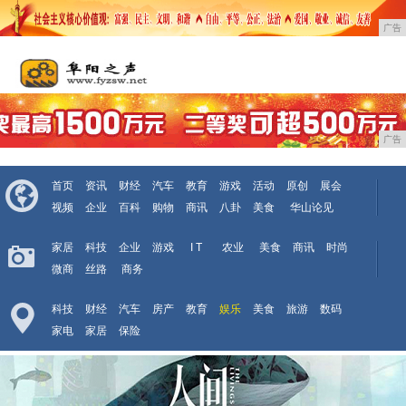
广告
广告
首页
资讯
财经
汽车
教育
游戏
活动
原创
展会
视频
企业
百科
购物
商讯
八卦
美食
华山论见
家居
科技
企业
游戏
I T
农业
美食
商讯
时尚
微商
丝路
商务
科技
财经
汽车
房产
教育
娱乐
美食
旅游
数码
家电
家居
保险