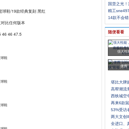
国货之光！
1代高帮篮球鞋/19款经典复刻 黑红
精工sne49
14款不会
意对比任何版本
随便看看
 46 46 47.5
强大性
便携°
堪比大牌
高帮潮流
西铁城空
再来6款
53%受
两大文创
全进口、