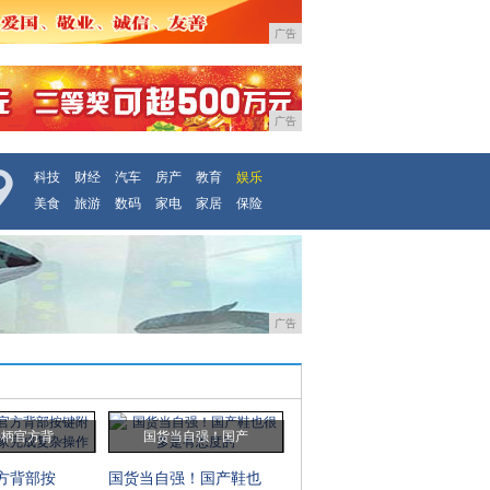
广告
广告
科技
财经
汽车
房产
教育
娱乐
美食
旅游
数码
家电
家居
保险
广告
手柄官方背
国货当自强！国产
官方背部按
国货当自强！国产鞋也