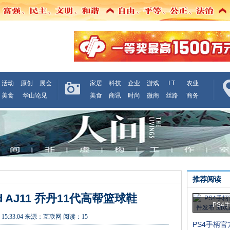
活动
原创
展会
家居
科技
企业
游戏
I T
农业
美食
华山论见
美食
商讯
时尚
微商
丝路
商务
推荐阅读
Bred AJ11 乔丹11代高帮篮球鞋
PS4
 15:33:04
来源：
互联网
阅读：15
PS4手柄