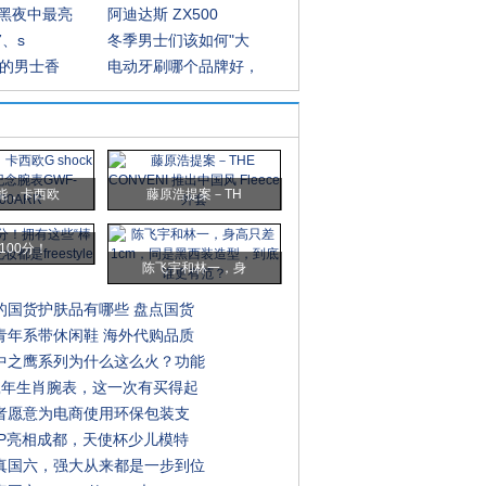
黑夜中最亮
阿迪达斯 ZX500
7、s
冬季男士们该如何"大
错的男士香
电动牙刷哪个品牌好，
能，卡西欧
藤原浩提案－TH
100分！
陈飞宇和林一，身
的国货护肤品有哪些 盘点国货
青年系带休闲鞋 海外代购品质
中之鹰系列为什么这么火？功能
鼠年生肖腕表，这一次有买得起
访者愿意为电商使用环保包装支
IP亮相成都，天使杯少儿模特
真国六，强大从来都是一步到位