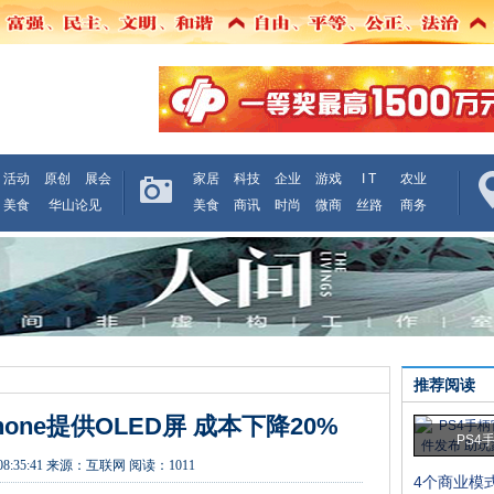
活动
原创
展会
家居
科技
企业
游戏
I T
农业
美食
华山论见
美食
商讯
时尚
微商
丝路
商务
推荐阅读
one提供OLED屏 成本下降20%
PS4
08:35:41
来源：
互联网
阅读：1011
4个商业模