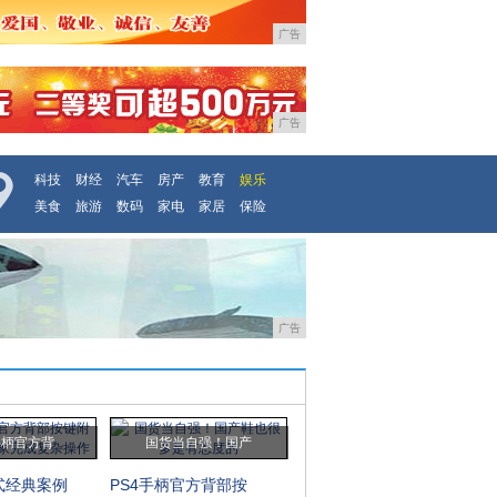
广告
广告
科技
财经
汽车
房产
教育
娱乐
美食
旅游
数码
家电
家居
保险
广告
手柄官方背
国货当自强！国产
式经典案例
PS4手柄官方背部按