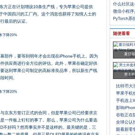
什么社区这
京东方正在计划增设10条生产线，专为苹果公司提供
微信小程序
位于中国四川的工厂内。这个消息也获得了知情人士的
PyTorch
进行最后的认证。
随便看看
夏日福
部件，要等到明年才会出现在iPhone手机上。因为
部件供应商进行全方位的评估。此外，苹果在确定好供
还要达到苹果公司制定的高标准良品率，所以新生产线
男士外
一段时间。
比特币大
苹果手机
手机连上W
影响iPh
未与京东方签订正式的合同，但是苹果公司已经要求京
谷歌正在
乎是一件板上钉钉的事了。那么，苹果公司为什么要选
全球公认
ED不好吗？然而事实并不是这样的。最关键的是，三
眼看新零
数一数二的质量，但是三星OLED屏幕的价格没有京东