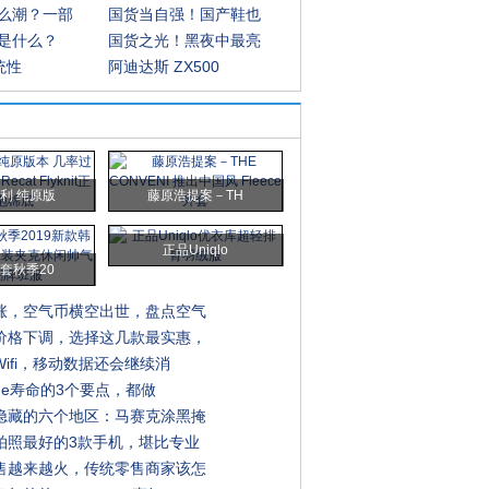
么潮？一部
国货当自强！国产鞋也
是什么？
国货之光！黑夜中最亮
系统性
阿迪达斯 ZX500
利 纯原版
藤原浩提案－TH
正品Uniqlo
套秋季20
涨，空气币横空出世，盘点空气
价格下调，选择这几款最实惠，
ifi，移动数据还会继续消
one寿命的3个要点，都做
隐藏的六个地区：马赛克涂黑掩
拍照最好的3款手机，堪比专业
售越来越火，传统零售商家该怎