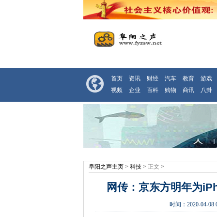
首页
资讯
财经
汽车
教育
游戏
视频
企业
百科
购物
商讯
八卦
阜阳之声主页
>
科技
> 正文 >
网传：京东方明年为iPh
时间：
2020-04-08 